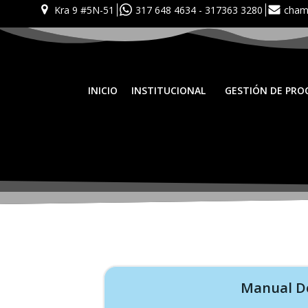
Skip
Kra 9 #5N-51
317 648 4634 - 317363 3280
cham
to
content
INICIO
INSTITUCIONAL
GESTIÓN DE PRO
Manual De